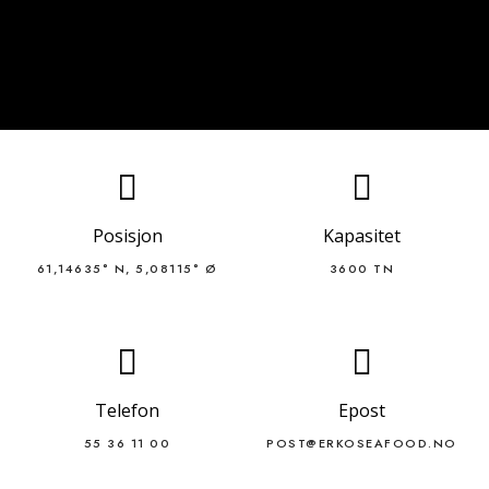
Posisjon
Kapasitet
61,14635° N, 5,08115° Ø
3600 TN
Telefon
Epost
55 36 11 00
POST@ERKOSEAFOOD.NO